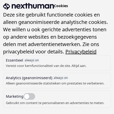
Contact - NextHuman
Cookies
menu
Deze site gebruikt functionele cookies en
alleen geanonimiseerde analytische cookies.
We willen u ook gerichte advertenties tonen
Oplossingen
Sub
op andere websites en bezoekgegevens
delen met advertentienetwerken. Zie ons
Matchplaats
Domeinen
Sub
privacybeleid voor details.
Privacybeleid
AI Gids
Contact
Sociaal, Werk & Inkomen
Over ons
Essentieel
always on
Subsidie Assistent
Sub
Klaar om samen het
Vereist voor kernfunctionaliteit van de site. Altijd aan.
Ruimte & Duurzaamheid
Maatwerk
Nieuws
verschil te maken in het
Contact
Sub
Analytics (geanonimiseerd)
always on
Digitale veiligheid
Alleen geanonimiseerde statistieken om prestaties te verbeteren.
sociaal domein?
Contact
Werkwijze
Marketing
Vraag een demo aan
Werken bij
Gebruikt om content te personaliseren en advertenties te meten.
Laten we dan kijken hoe we elkaar
Support
kunnen helpen om dit werkelijkheid