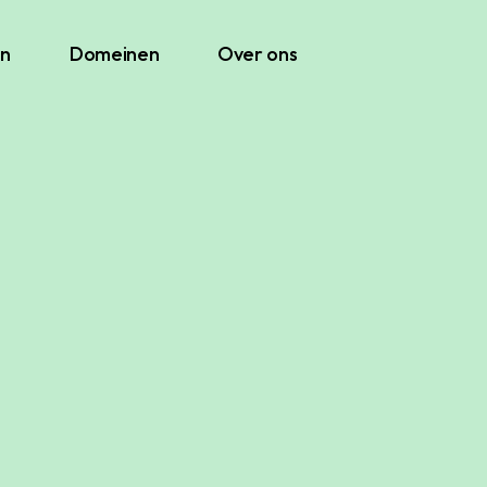
Eerlijk en eenvoudig s
en
Domeinen
Over ons