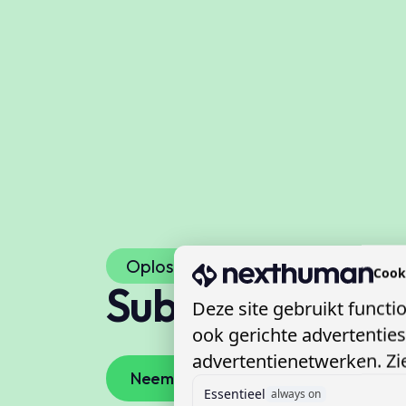
Oplossingen
Cook
Subsidie Assiste
Deze site gebruikt functi
ook gerichte advertentie
advertentienetwerken. Zie
Neem contact op
Vraag demo 
Essentieel
always on