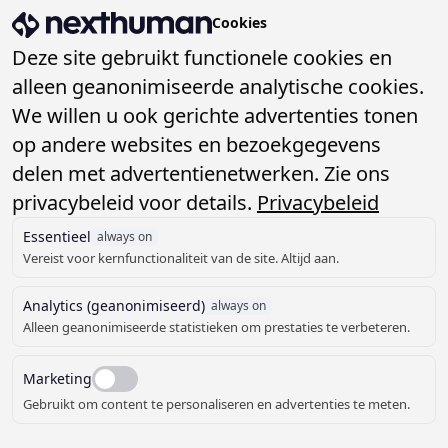
Slimme software voor 
Cookies
menu
Deze site gebruikt functionele cookies en
alleen geanonimiseerde analytische cookies.
We willen u ook gerichte advertenties tonen
Oplossingen
Sub
op andere websites en bezoekgegevens
Oplossingen
delen met advertentienetwerken. Zie ons
Slimme software
Matchplaats
Domeinen
Sub
privacybeleid voor details.
Privacybeleid
AI Gids
voor de publieke
Sociaal, Werk & Inkomen
Over ons
Essentieel
always on
Subsidie Assistent
Sub
Vereist voor kernfunctionaliteit van de site. Altijd aan.
sector
Ruimte & Duurzaamheid
Maatwerk
Nieuws
Contact
Sub
Analytics (geanonimiseerd)
always on
Digitale veiligheid
Alleen geanonimiseerde statistieken om prestaties te verbeteren.
Contact
Bekijk alle
Vraag een demo
Werkwijze
Marketing
Vraag een demo aan
oplossingen
aan
Werken bij
Gebruikt om content te personaliseren en advertenties te meten.
Support
Gebouwd met professionals, ontworpen voor